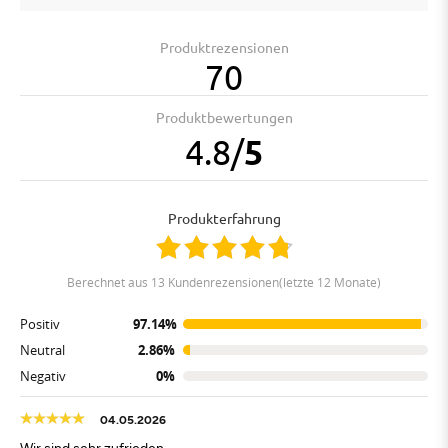
Produktrezensionen
70
Produktbewertungen
4.8
/
5
Produkterfahrung
berechnet aus 13 Kundenrezensionen(letzte 12 Monate)
Positiv
97.14%
Neutral
2.86%
Negativ
0%
04.05.2026
Wir sind sehr zufrieden.