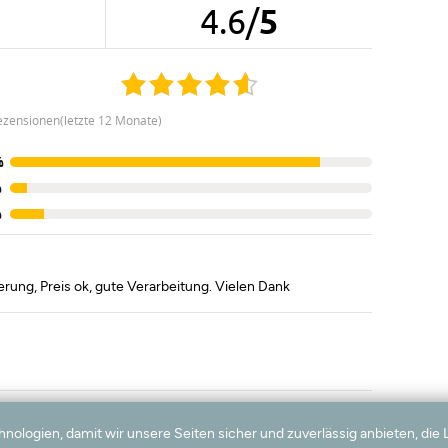
4.6
/
5
ezensionen(letzte 12 Monate)
%
%
%
erung, Preis ok, gute Verarbeitung. Vielen Dank
logien, damit wir unsere Seiten sicher und zuverlässig anbieten, die 