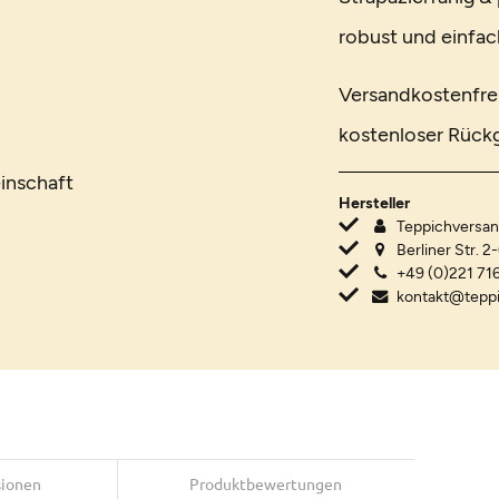
robust und einfach
Versandkostenfrei
kostenloser Rückg
inschaft
Hersteller
Teppichvers
Berliner Str. 2
+49 (0)221 716
kontakt@tepp
sionen
Produktbewertungen