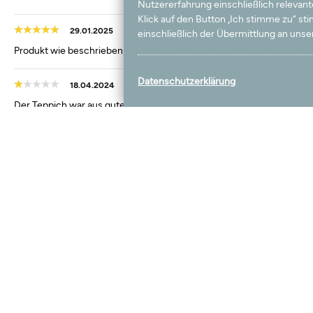
Nutzererfahrung einschließlich relevan
Klick auf den Button „Ich stimme zu“ s
29.01.2025
einschließlich der Übermittlung an unser
Produkt wie beschrieben, pflegeleicht und toll in der Optik und Hapti
Datenschutzerklärung
18.04.2024
Der Teppich war aus guter Qualität, leider gefiel die Farbe nicht, a
05.03.2024
war alles okay
10.10.2023
Alles super keine weiteren Aussagen nötig
19.07.2022
Der Teppich ist genauso wie ich ihn wollte. Alles Top!
19.02.2022