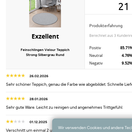
21
Produkterfahrung
Exzellent
berechnet aus 3 Kundenr
Positiv
85.71
Feinschlingen Velour Teppich
Strong Silbergrau Rund
Neutral
4.76
Negativ
9.52
26.02.2026
Sehr schöner Teppich, genau die Farbe wie abgebildet. Schnelle Lief
28.01.2026
Sehr gute Ware. Leicht zu reinigen und angenehmes Trittgefühl.
01.12.2025
Wir verwenden Cookies und andere Techno
Verschnitt um einmal 2 und einmal 6 cm.