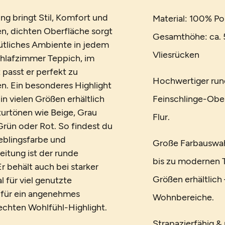
ng bringt Stil, Komfort und
Material: 100% Po
en, dichten Oberfläche sorgt
Gesamthöhe: ca. 5
ütliches Ambiente in jedem
Vliesrücken
hlafzimmer Teppich, im
 passt er perfekt zu
Hochwertiger rund
en. Ein besonderes Highlight
in vielen Größen erhältlich
Feinschlinge-Obe
turtönen wie Beige, Grau
Flur.
 Grün oder Rot. So findest du
eblingsfarbe und
Große Farbauswahl
itung ist der runde
bis zu modernen T
r behält auch bei starker
Größen erhältlich
 für viel genutzte
 für ein angenehmes
Wohnbereiche.
chten Wohlfühl-Highlight.
Strapazierfähig & 