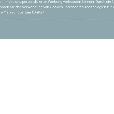
ter Inhalte und personalisierter Werbung verbessern können. Durch die
timmen Sie der Verwendung von Cookies und anderen Technologien zur V
e Marketingpartner (Dritte).
k!
ußerdem habe ich nach 10 Tagen mein Geld noch nicht zurück.