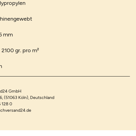
lypropylen
chinengewebt
 5 mm
. 2100 gr. pro m²
n
and24 GmbH
-6, (51063 Köln), Deutschland
 128 0
ichversand24.de