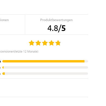
sionen
Produktbewertungen
4.8
/
5
ezensionen(letzte 12 Monate)
%
%
%