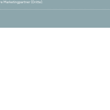
e Marketingpartner (Dritte).
ngen.
nd entsprach vollständig unseren Wünschen. Die
ts ausgemacht hat.
n zu diesem Produkt>