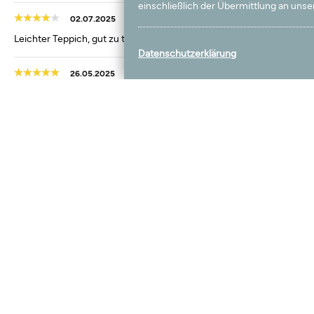
einschließlich der Übermittlung an unser
02.07.2025
Leichter Teppich, gut zu transportieren, um an den Standort zu gela
Datenschutzerklärung
26.05.2025
Der gewünschte Teppich kam in einwandfreier Qualität bei uns an u
Verpackung war zwar leicht beschädigt, was dem Teppich aber nich
07.05.2025
Teppich wie beschrieben! Jeder Zeit wieder
Laden Sie weitere Bewertunge
Mehr aus dieser Kategorie
Wird oft gekauft mit