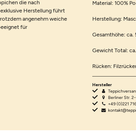
eppichen die nach
Material: 100% Po
xklusive Herstellung führt
d trotzdem angenehm weiche
Herstellung: Mas
eeignet für
Gesamthöhe: ca.
Gewicht Total: ca
Rücken: Filzrücke
Hersteller
Teppichvers
Berliner Str. 2
+49 (0)221 716
kontakt@tepp