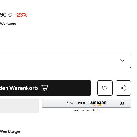
,90 €
-23%
5 Werktage
 den Warenkorb
 Werktage