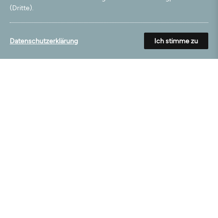
14.01.2025
(Dritte).
Sehr gute Verarbeitung und Farbe wie abgebildet.
Datenschutzerklärung
Ich stimme zu
04.01.2025
Ich bin mit dem Produkt sehr zufrieden !
16.04.2024
Sehr gute Qualität und Verarbeitung
12.03.2024
Wie beschrieben
Laden Sie weitere Bewertungen zu diesem Produkt>
Mehr aus dieser Kategorie
Wird oft gekauft mit